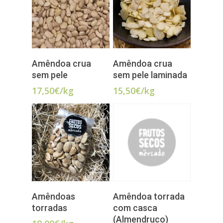
ADICIONAR
ADICIONAR
Amêndoa crua
Amêndoa crua
sem pele
sem pele laminada
17,50
€
/kg
15,50
€
/kg
ADICIONAR
LER MAIS
Amêndoas
Amêndoa torrada
torradas
com casca
(Almendruco)