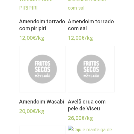
ADICIONAR
LER MAIS
Amendoim torrado
Amendoim torrado
com piripiri
com sal
12,00
€
/kg
12,00
€
/kg
LER MAIS
ADICIONAR
Amendoim Wasabi
Avelã crua com
pele de Viseu
20,00
€
/kg
26,00
€
/kg