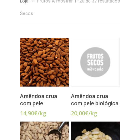
Loja
Frutos
A mostrar 1–20 de 37 resultados
Secos
ADICIONAR
LER MAIS
Amêndoa crua
Amêndoa crua
com pele
com pele biológica
14,90
€
/kg
20,00
€
/kg