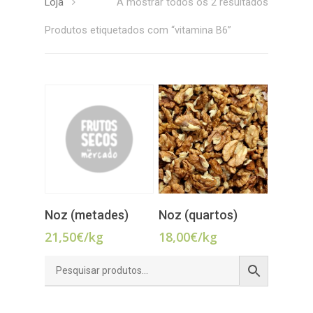
Loja
A mostrar todos os 2 resultados
Produtos etiquetados com “vitamina B6”
ADICIONAR
ADICIONAR
Noz (metades)
Noz (quartos)
21,50
€
/kg
18,00
€
/kg