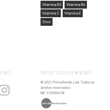
Vitamina B3
Vitamina B6
Vitamina C
Vitamina E
Zinco
E-NOS
FRUTOS SECOS DO MERCADO
© 2021 PrimeSeeds, Lda. Todos os
direitos reservados.
NIF: 510996078