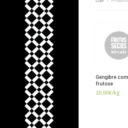
Loja
Produtos
ADICIO
Gengibre com
frutose
20,00
€
/kg