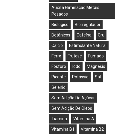
Auxilia Eliminação Metais
Pesados
Biológico
Biorregulador
Botânicos
Cafeína
Cru
Cálcio
Estimulante Natural
Ferro
Frutose
Fumado
Fósforo
Iodo
Magnésio
Picante
Potássio
Sal
Selénio
Sem Adição De Açúcar
Sem Adição De Óleos
Tiamina
Vitamina A
Vitamina B1
Vitamina B2