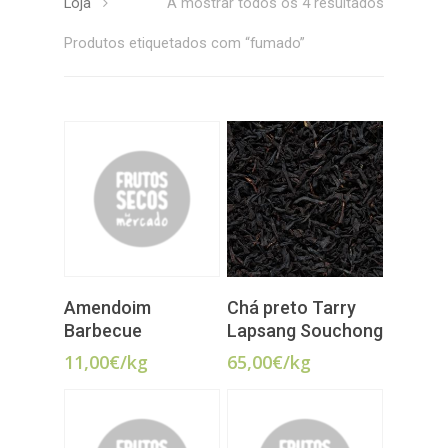
Loja
A mostrar todos os 4 resultados
Produtos etiquetados com “fumado”
ADICIONAR
ADICIONAR
Amendoim
Chá preto Tarry
Barbecue
Lapsang Souchong
11,00
€
/kg
65,00
€
/kg