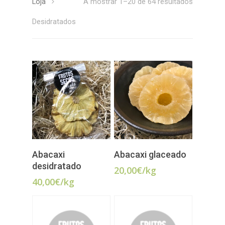
Loja
A mostrar 1–20 de 64 resultados
Desidratados
ADICIONAR
ADICIONAR
Abacaxi
Abacaxi glaceado
desidratado
20,00
€
/kg
40,00
€
/kg