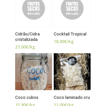
LER MAIS
ADICIONAR
Cidrão/Cidra
Cocktail Tropical
cristalizada
18,00
€
/kg
27,00
€
/kg
ADICIONAR
LER MAIS
Coco cubos
Coco laminado cru
15,90
€
/kg
11,00
€
/kg