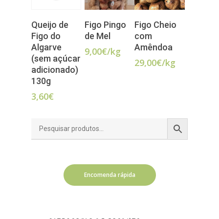
LER MAIS
LER MAIS
VER
Queijo de
Figo Pingo
Figo Cheio
OPÇÕES
Figo do
de Mel
com
Algarve
Amêndoa
9,00
€
/kg
(sem açúcar
29,00
€
/kg
adicionado)
130g
3,60
€
Encomenda rápida