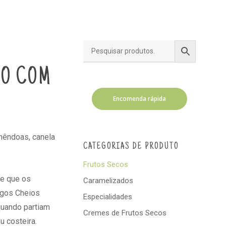
IO COM
Encomenda rápida
êndoas, canela
CATEGORIAS DE PRODUTO
Frutos Secos
se que os
Caramelizados
igos Cheios
Especialidades
quando partiam
Cremes de Frutos Secos
u costeira.