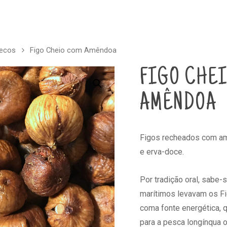
Secos
Figo Cheio com Amêndoa
FIGO CHE
AMÊNDOA
Figos recheados com am
e erva-doce.
Por tradição oral, sabe-
marítimos levavam os F
coma fonte energética, 
para a pesca longínqua o