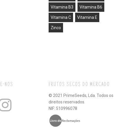
Vitamina B3
Vitamina B6
Vitamina C
Vitamina E
Zinco
E-NOS
FRUTOS SECOS DO MERCADO
© 2021 PrimeSeeds, Lda. Todos os
direitos reservados.
NIF: 510996078