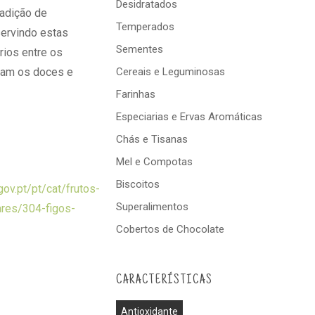
Desidratados
radição de
Temperados
servindo estas
Sementes
ios entre os
avam os doces e
Cereais e Leguminosas
Farinhas
Especiarias e Ervas Aromáticas
Chás e Tisanas
Mel e Compotas
Biscoitos
.gov.pt/pt/cat/frutos-
Superalimentos
res/304-figos-
Cobertos de Chocolate
CARACTERÍSTICAS
Antioxidante