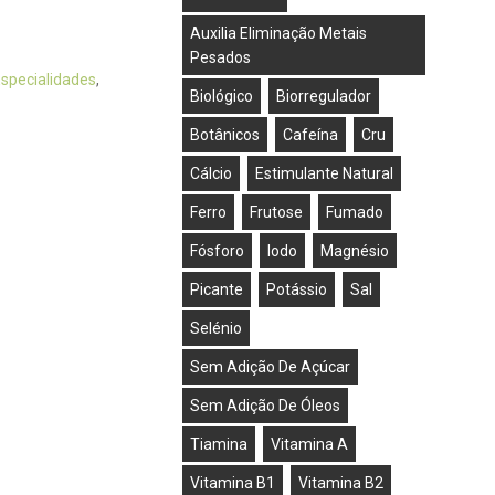
Auxilia Eliminação Metais
Pesados
specialidades
,
Biológico
Biorregulador
Botânicos
Cafeína
Cru
Cálcio
Estimulante Natural
Ferro
Frutose
Fumado
Fósforo
Iodo
Magnésio
Picante
Potássio
Sal
Selénio
Sem Adição De Açúcar
Sem Adição De Óleos
Tiamina
Vitamina A
Vitamina B1
Vitamina B2