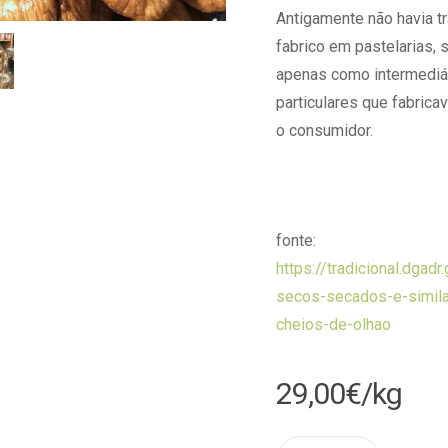
Antigamente não havia t
fabrico em pastelarias, 
apenas como intermediár
particulares que fabric
o consumidor.
fonte:
https://tradicional.dgadr
secos-secados-e-simila
cheios-de-olhao
29,00
€
/kg