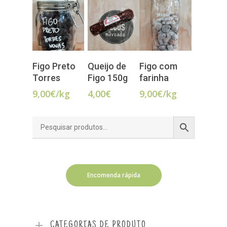
LER MAIS
VER
Figo Preto
Queijo de
Figo com
OPÇÕES
ADICIONAR
Torres
Figo
150g
farinha
9,00
€
/kg
4,00
€
9,00
€
/kg
Encomenda rápida
CATEGORIAS DE PRODUTO