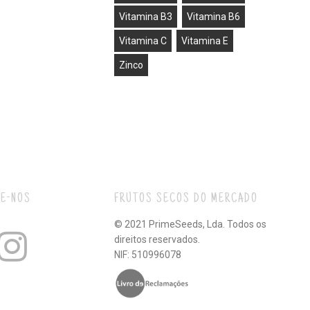
Vitamina B3
Vitamina B6
Vitamina C
Vitamina E
Zinco
E-NOS
FRUTOS SECOS DO MERCADO
© 2021 PrimeSeeds, Lda. Todos os
direitos reservados.
NIF: 510996078