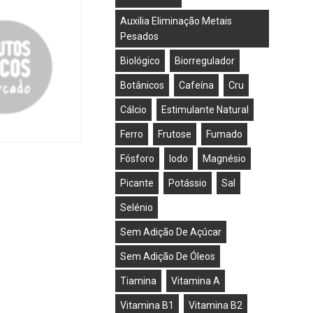
Auxilia Eliminação Metais
Pesados
Biológico
Biorregulador
Botânicos
Cafeína
Cru
Cálcio
Estimulante Natural
Ferro
Frutose
Fumado
ICIONAR
Fósforo
Iodo
Magnésio
Picante
Potássio
Sal
Selénio
Sem Adição De Açúcar
Sem Adição De Óleos
Tiamina
Vitamina A
Vitamina B1
Vitamina B2