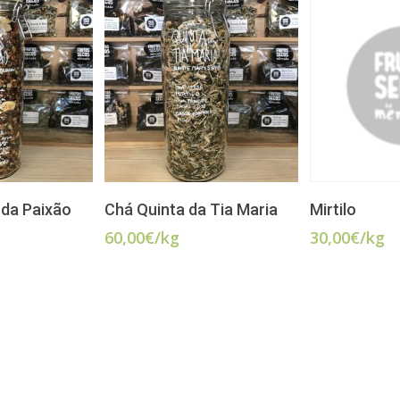
CIONAR
ADICIONAR
AD
 da Paixão
Chá Quinta da Tia Maria
Mirtilo
60,00
€
/kg
30,00
€
/kg