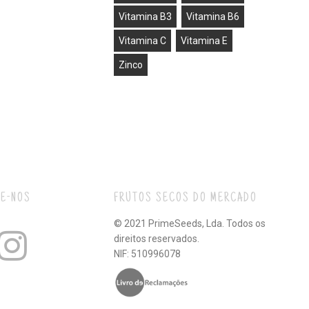
Vitamina B3
Vitamina B6
Vitamina C
Vitamina E
Zinco
E-NOS
FRUTOS SECOS DO MERCADO
© 2021 PrimeSeeds, Lda. Todos os
direitos reservados.
NIF: 510996078