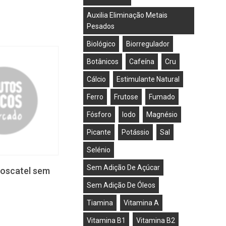
Auxilia Eliminação Metais
Pesados
Biológico
Biorregulador
Botânicos
Cafeína
Cru
Cálcio
Estimulante Natural
Ferro
Frutose
Fumado
Fósforo
Iodo
Magnésio
Picante
Potássio
Sal
Selénio
Sem Adição De Açúcar
oscatel sem
Sem Adição De Óleos
Tiamina
Vitamina A
Vitamina B1
Vitamina B2