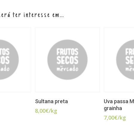
erá ter interesse em…
ADICIONAR
LER MAIS
Sultana preta
Uva passa M
grainha
8,00
€
/kg
7,00
€
/kg