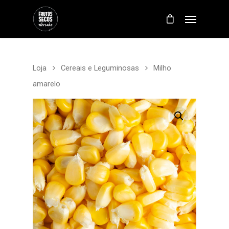
Loja
Cereais e Leguminosas
Milho
amarelo