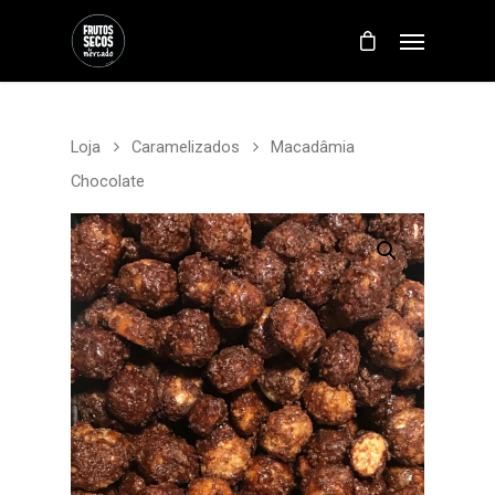
Loja
Caramelizados
Macadâmia
Chocolate