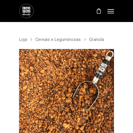
Loja
Cereais e Leguminosas
Granola