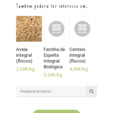
Também poderá ter interesse em…
LER MAIS
Aveia
Farinha de
Centeio
ADICIONAR
ADICIONAR
integral
Espelta
integral
(flocos)
Integral
(flocos)
Biológica
2,50
€
/kg
4,00
€
/kg
5,50
€
/kg