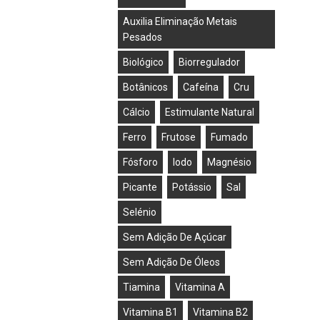
Auxilia Eliminação Metais
Pesados
Biológico
Biorregulador
Botânicos
Cafeína
Cru
Cálcio
Estimulante Natural
Ferro
Frutose
Fumado
Fósforo
Iodo
Magnésio
Picante
Potássio
Sal
Selénio
Sem Adição De Açúcar
Sem Adição De Óleos
Tiamina
Vitamina A
Vitamina B1
Vitamina B2