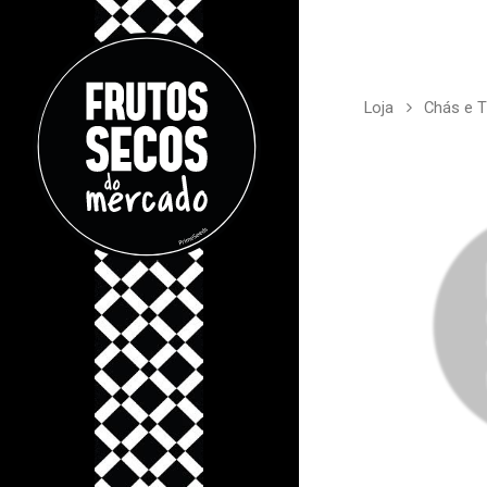
Loja
Chás e T