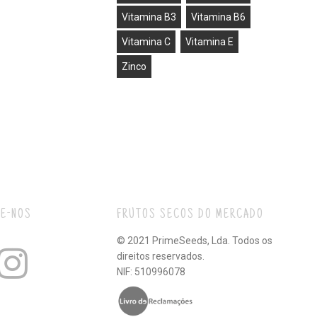
Vitamina B3
Vitamina B6
Vitamina C
Vitamina E
Zinco
E-NOS
FRUTOS SECOS DO MERCADO
© 2021 PrimeSeeds, Lda. Todos os
direitos reservados.
NIF: 510996078