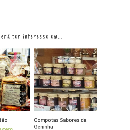
erá ter interesse em…
CIONAR
VER OPÇÕES
tão
Compotas Sabores da
Geninha
lagem