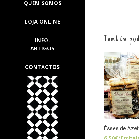
QUEM SOMOS
LOJA ONLINE
Também pod
INFO.
ARTIGOS
CONTACTOS
ADI
Ésses de Azei
6,50
€
/Emba