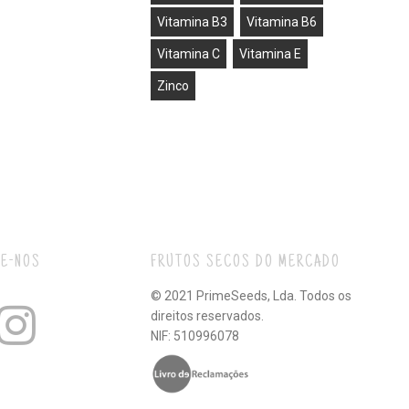
Vitamina B3
Vitamina B6
Vitamina C
Vitamina E
Zinco
E-NOS
FRUTOS SECOS DO MERCADO
© 2021 PrimeSeeds, Lda. Todos os
direitos reservados.
NIF: 510996078