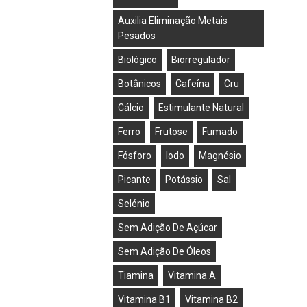
Auxilia Eliminação Metais
Pesados
Biológico
Biorregulador
Botânicos
Cafeína
Cru
Cálcio
Estimulante Natural
Ferro
Frutose
Fumado
Fósforo
Iodo
Magnésio
Picante
Potássio
Sal
Selénio
Sem Adição De Açúcar
Sem Adição De Óleos
Tiamina
Vitamina A
Vitamina B1
Vitamina B2