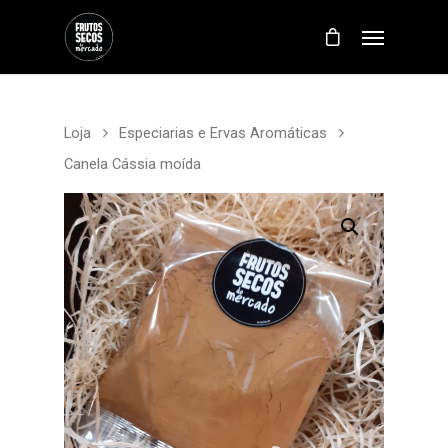
Loja
Especiarias e Ervas Aromáticas
Canela Cássia moída