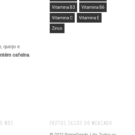
Vitamina B3
Vitamina B6
Vitamina C
Vitamina E
Zinco
, queijo e
ntém cafeína
.
E-NOS
FRUTOS SECOS DO MERCADO
© 2021 PrimeSeeds, Lda. Todos os