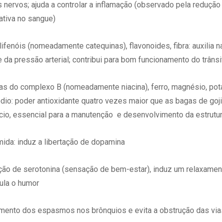
 nervos; ajuda a controlar a inflamação (observado pela redução
ativa no sangue)
ifenóis (nomeadamente catequinas), flavonoides, fibra: auxilia 
 da pressão arterial; contribui para bom funcionamento do trânsit
as do complexo B (nomeadamente niacina), ferro, magnésio, potá
dio: poder antioxidante quatro vezes maior que as bagas de goji
cio, essencial para a manutenção e desenvolvimento da estrutu
da: induz a libertação de dopamina
ão de serotonina (sensação de bem-estar), induz um relaxament
gula o humor
mento dos espasmos nos brônquios e evita a obstrução das vi