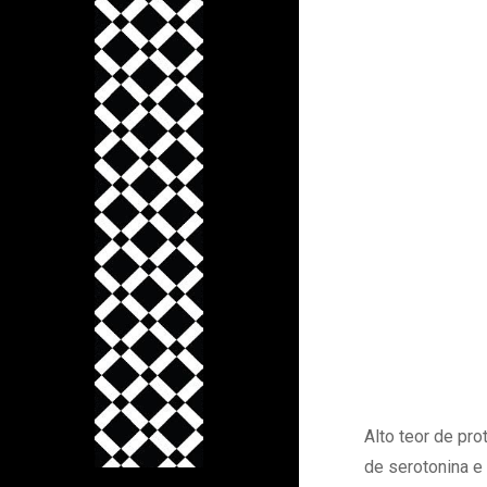
Alto teor de pro
de serotonina e 