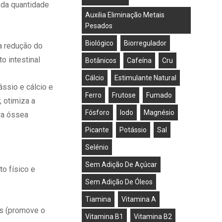
 da quantidade
Auxilia Eliminação Metais
Pesados
Biológico
Biorregulador
na redução do
o intestinal
Botânicos
Cafeína
Cru
Cálcio
Estimulante Natural
ssio e cálcio e
Ferro
Frutose
Fumado
; otimiza a
Fósforo
Iodo
Magnésio
ra óssea
Picante
Potássio
Sal
Selénio
Sem Adição De Açúcar
o físico e
Sem Adição De Óleos
Tiamina
Vitamina A
as (promove o
Vitamina B1
Vitamina B2