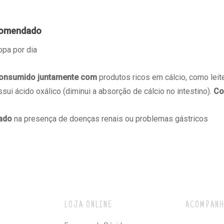
comendado
opa por dia
consumido juntamente com
produtos ricos em cálcio, como leite
ssui ácido oxálico (diminui a absorção de cálcio no intestino).
Co
ado
na presença de doenças renais ou problemas gástricos
LOJA ONLINE
ACOMPANH