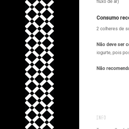
fluxo de ar)
Consumo re
2 colheres de s
Não deve ser 
iogurte, pois po
Não recomend
INFO