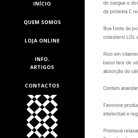
do sangue e dos
INÍCIO
de proteína C re
QUEM SOMOS
Boa fonte de pol
colesterol LDL e
LOJA ONLINE
Rico em vitamin
INFO.
baixo teor de só
ARTIGOS
absorção do cál
CONTACTOS
Contém anandami
Favorece produç
intelectual e re
Promove relaxa